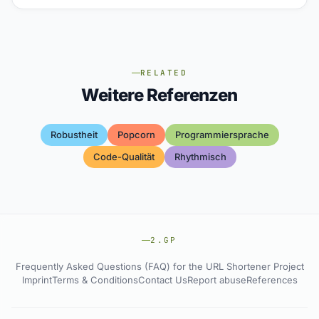
RELATED
Weitere Referenzen
Robustheit
Popcorn
Programmiersprache
Code-Qualität
Rhythmisch
2.GP
Frequently Asked Questions (FAQ) for the URL Shortener Project
Imprint
Terms & Conditions
Contact Us
Report abuse
References