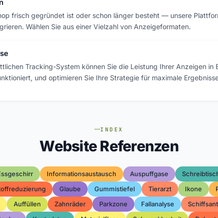
n
hop frisch gegründet ist oder schon länger besteht — unsere Plattform
tegrieren. Wählen Sie aus einer Vielzahl von Anzeigeformaten.
sse
ttlichen Tracking-System können Sie die Leistung Ihrer Anzeigen in E
nktioniert, und optimieren Sie Ihre Strategie für maximale Ergebnisse
INDEX
Website Referenzen
Essgeschirr
Informationsaustausch
Auspuffgase
Schreibtisc
offreduzierung
Glaube
Gummistiefel
Tierarzt
Ikone
Auffüllen
Zahnräder
Parkzone
Fallanalyse
Schiffsant