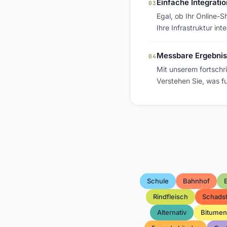
Einfache Integratio
03
Egal, ob Ihr Online-S
Ihre Infrastruktur in
Messbare Ergebni
04
Mit unserem fortschri
Verstehen Sie, was fu
Schule
Bahnhof
Rindfleisch
Schadst
Alternativ
Bitumen