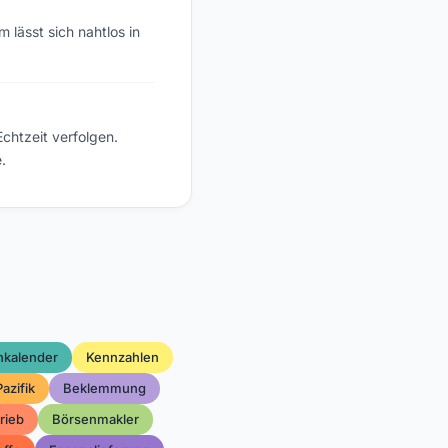
 lässt sich nahtlos in
chtzeit verfolgen.
.
hkalender
Kennzahlen
Pazifik
Beklemmung
rieb
Börsenmakler