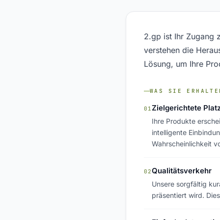
2.gp ist Ihr Zugang
verstehen die Herau
Lösung, um Ihre Pro
WAS SIE ERHALTE
Zielgerichtete Plat
01
Ihre Produkte ersche
intelligente Einbindu
Wahrscheinlichkeit v
Qualitätsverkehr
02
Unsere sorgfältig kur
präsentiert wird. Di