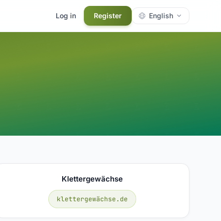
Log in
Register
English
Klettergewächse
klettergewächse.de