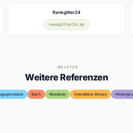
Rankgitter24
rankgitter24.de
RELATED
Weitere Referenzen
sgegenstand
Bach
Reederei
Interaktive Shows
Hintergru