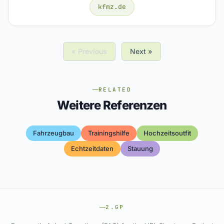
kfmz.de
« Previous
Next »
RELATED
Weitere Referenzen
Fahrzeugbau
Trainingshilfe
Hochzeitsoutfit
Echtzeitdaten
Stauung
2.GP