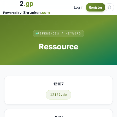
2
.gp
Log in
Register
Shrunken
.com
Powered by
REFERENCES / KEYWORD
Ressource
12107
12107.de