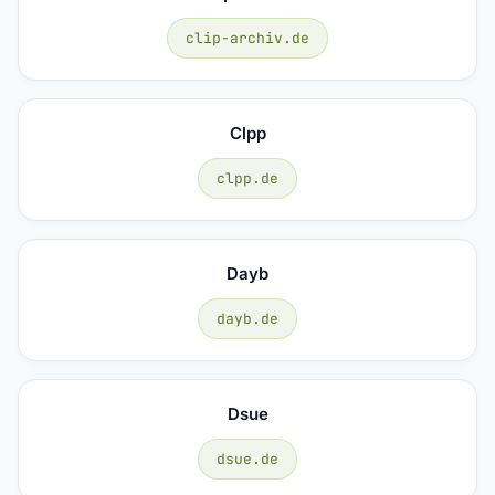
clip-archiv.de
Clpp
clpp.de
Dayb
dayb.de
Dsue
dsue.de