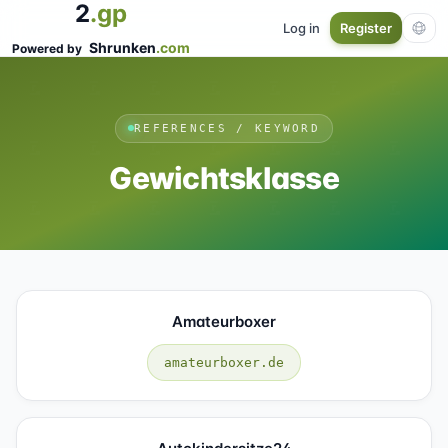
2
.gp
Log in
Register
Shrunken
.com
Powered by
REFERENCES / KEYWORD
Gewichtsklasse
Amateurboxer
amateurboxer.de