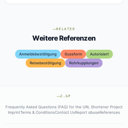
RELATED
Weitere Referenzen
Anmeldebestätigung
Gussform
Autorisiert
Reisebestätigung
Rohrkupplungen
2.GP
Frequently Asked Questions (FAQ) for the URL Shortener Project
Imprint
Terms & Conditions
Contact Us
Report abuse
References