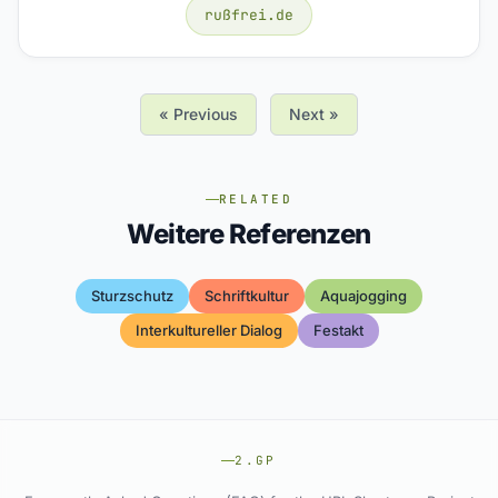
rußfrei.de
« Previous
Next »
RELATED
Weitere Referenzen
Sturzschutz
Schriftkultur
Aquajogging
Interkultureller Dialog
Festakt
2.GP