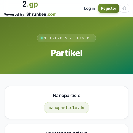
2
.gp
Log in
Register
Shrunken
.com
Powered by
REFERENCES / KEYWORD
Partikel
Nanoparticle
nanoparticle.de