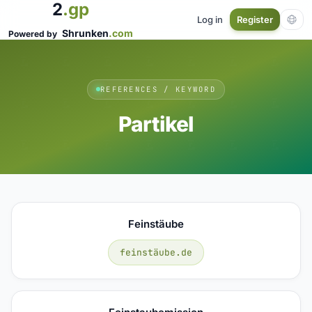
2
.gp
Log in
Register
Shrunken
.com
Powered by
REFERENCES / KEYWORD
Partikel
Feinstäube
feinstäube.de