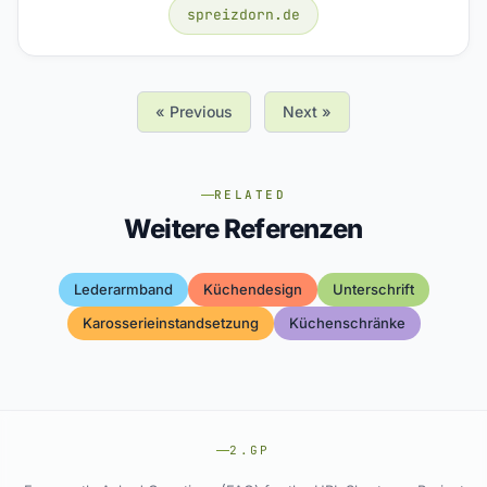
spreizdorn.de
« Previous
Next »
RELATED
Weitere Referenzen
Lederarmband
Küchendesign
Unterschrift
Karosserieinstandsetzung
Küchenschränke
2.GP