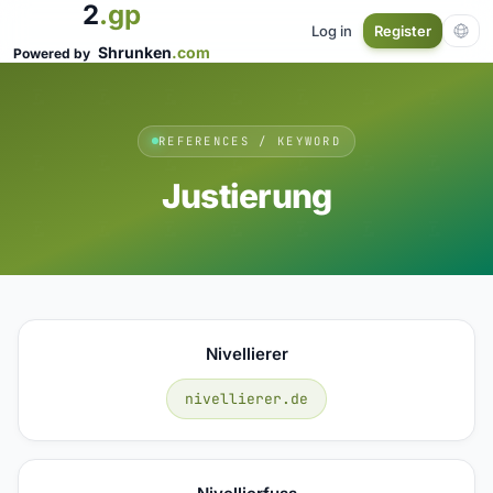
2
.gp
Log in
Register
Shrunken
.com
Powered by
REFERENCES / KEYWORD
Justierung
Nivellierer
nivellierer.de