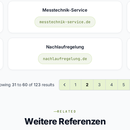
Messtechnik-Service
messtechnik-service.de
Nachlaufregelung
nachlaufregelung.de
owing
31
to
60
of
123
results
1
2
3
4
5
RELATED
Weitere Referenzen