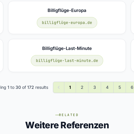
Billigflüge-Europa
billigflüge-europa.de
Billigflüge-Last-Minute
billigflüge-last-minute.de
ing
1
to
30
of
172
results
1
2
3
4
5
6
RELATED
Weitere Referenzen