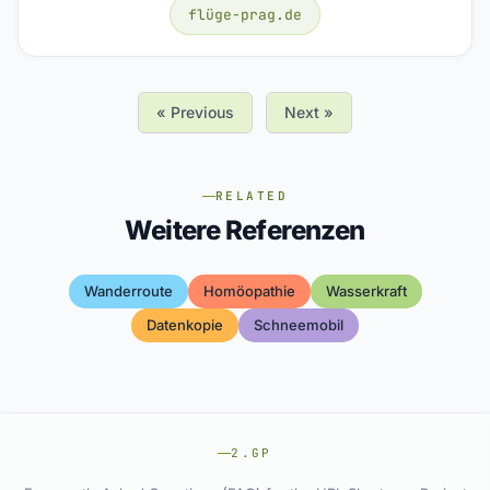
flüge-prag.de
« Previous
Next »
RELATED
Weitere Referenzen
Wanderroute
Homöopathie
Wasserkraft
Datenkopie
Schneemobil
2.GP