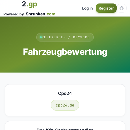
2
.gp
Log in
Register
Shrunken
.com
Powered by
REFERENCES / KEYWORD
Fahrzeugbewertung
Cpo24
cpo24.de