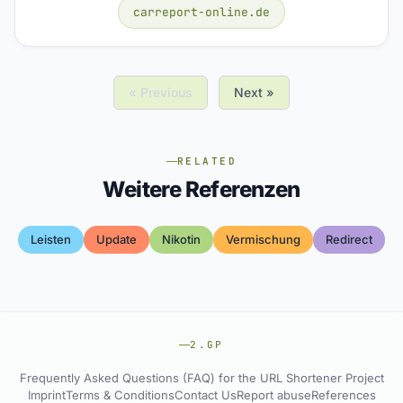
carreport-online.de
« Previous
Next »
RELATED
Weitere Referenzen
Leisten
Update
Nikotin
Vermischung
Redirect
2.GP
Frequently Asked Questions (FAQ) for the URL Shortener Project
Imprint
Terms & Conditions
Contact Us
Report abuse
References