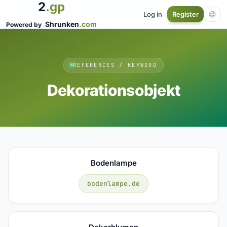
2
.gp
Log in
Register
Shrunken
.com
Powered by
REFERENCES / KEYWORD
Dekorationsobjekt
Bodenlampe
bodenlampe.de