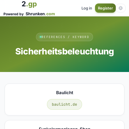
2
.gp
Log in
Register
Shrunken
.com
Powered by
REFERENCES / KEYWORD
Sicherheitsbeleuchtung
Baulicht
baulicht.de