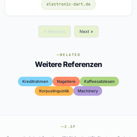
electronic-dart.de
« Previous
Next »
RELATED
Weitere Referenzen
Kreditrahmen
Nagetiere
Kaffeesatzlesen
Korpuslinguistik
Machinery
2.GP