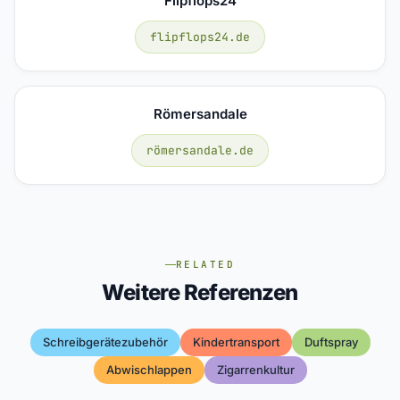
Flipflops24
flipflops24.de
Römersandale
römersandale.de
RELATED
Weitere Referenzen
Schreibgerätezubehör
Kindertransport
Duftspray
Abwischlappen
Zigarrenkultur