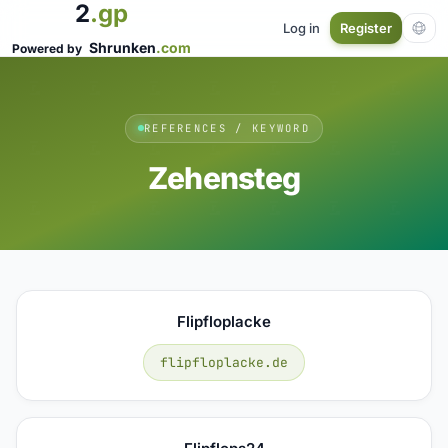
2
.gp
Log in
Register
Shrunken
.com
Powered by
REFERENCES / KEYWORD
Zehensteg
Flipfloplacke
flipfloplacke.de