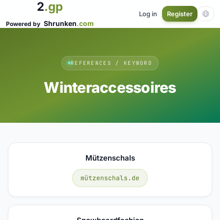
2
.gp
Log in
Register
Shrunken
.com
Powered by
REFERENCES / KEYWORD
Winteraccessoires
Mützenschals
mützenschals.de