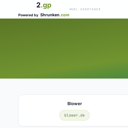
2
.gp
URL SHORTENER
Shrunken
.com
Powered by
Blower
blower.de