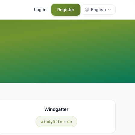
Log in
Register
English
Windgätter
windgätter.de