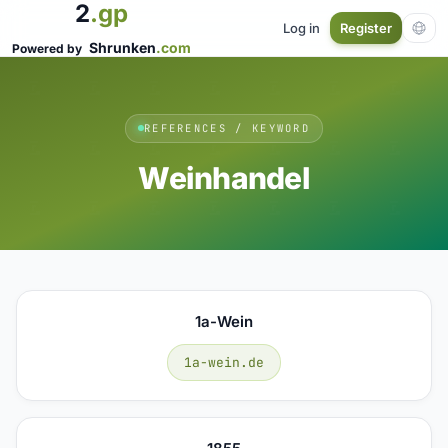
2
.gp
Log in
Register
Shrunken
.com
Powered by
REFERENCES / KEYWORD
Weinhandel
1a-Wein
1a-wein.de