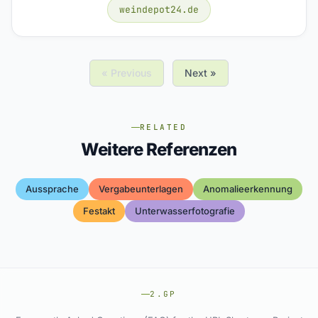
weindepot24.de
« Previous
Next »
RELATED
Weitere Referenzen
Aussprache
Vergabeunterlagen
Anomalieerkennung
Festakt
Unterwasserfotografie
2.GP