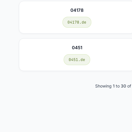
04178
04178.de
0451
0451.de
Showing
1
to
30
o