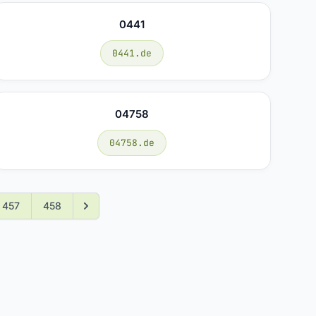
0441
0441.de
04758
04758.de
457
458