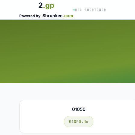
2
.gp
URL SHORTENER
Shrunken
.com
Powered by
01050
01050.de