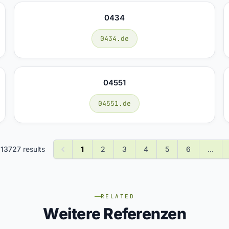
0434
0434.de
04551
04551.de
f
13727
results
1
2
3
4
5
6
...
RELATED
Weitere Referenzen