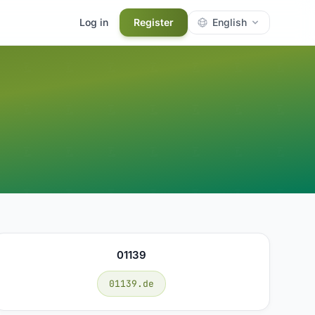
Log in
Register
English
01139
01139.de