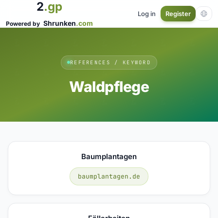
2
.gp
Log in
Register
Shrunken
.com
Powered by
REFERENCES / KEYWORD
Waldpflege
Baumplantagen
baumplantagen.de