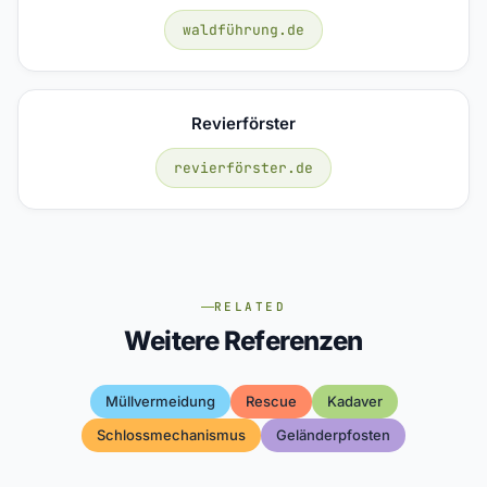
waldführung.de
Revierförster
revierförster.de
RELATED
Weitere Referenzen
Müllvermeidung
Rescue
Kadaver
Schlossmechanismus
Geländerpfosten