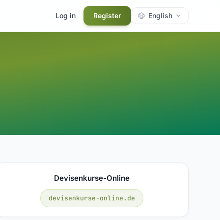
Log in
Register
English
Devisenkurse-Online
devisenkurse-online.de