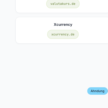
valutakurs.de
Xcurrency
xcurrency.de
Ahndung