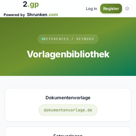
2
.gp
Log in
Register
Shrunken
.com
Powered by
REFERENCES / KEYWORD
Vorlagenbibliothek
Dokumentenvorlage
dokumentenvorlage.de