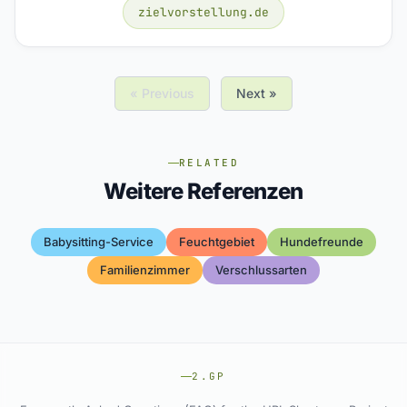
zielvorstellung.de
« Previous
Next »
RELATED
Weitere Referenzen
Babysitting-Service
Feuchtgebiet
Hundefreunde
Familienzimmer
Verschlussarten
2.GP