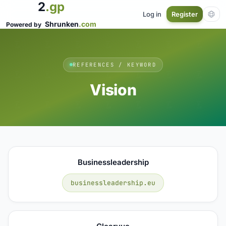
2
.gp
Log in
Register
Shrunken
.com
Powered by
REFERENCES / KEYWORD
Vision
Businessleadership
businessleadership.eu