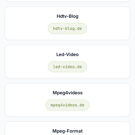
Hdtv-Blog
hdtv-blog.de
Led-Video
led-video.de
Mpeg4videos
mpeg4videos.de
Mpeg-Format