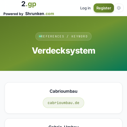
2
.gp
Log in
Register
Shrunken
.com
Powered by
REFERENCES / KEYWORD
Verdecksystem
Cabrioumbau
cabrioumbau.de