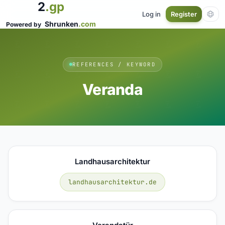
2
.gp
Log in
Register
Shrunken
.com
Powered by
REFERENCES / KEYWORD
Veranda
Landhausarchitektur
landhausarchitektur.de