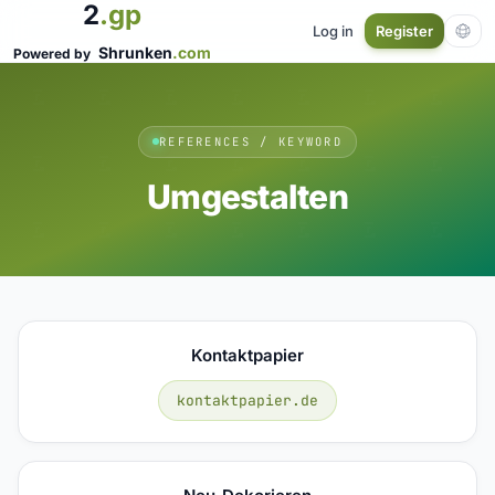
2
.gp
Log in
Register
Shrunken
.com
Powered by
REFERENCES / KEYWORD
Umgestalten
Kontaktpapier
kontaktpapier.de