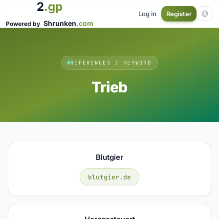
2
.gp
Log in
Register
Shrunken
.com
Powered by
REFERENCES / KEYWORD
Trieb
Blutgier
blutgier.de