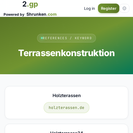
2
.gp
Log in
Register
Shrunken
.com
Powered by
REFERENCES / KEYWORD
Terrassenkonstruktion
Holzterassen
holzterassen.de