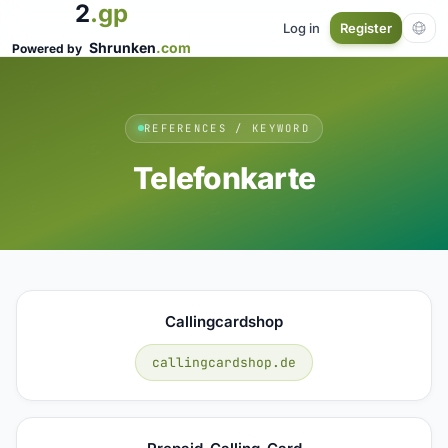
2
.gp
Log in
Register
Shrunken
.com
Powered by
REFERENCES / KEYWORD
Telefonkarte
Callingcardshop
callingcardshop.de