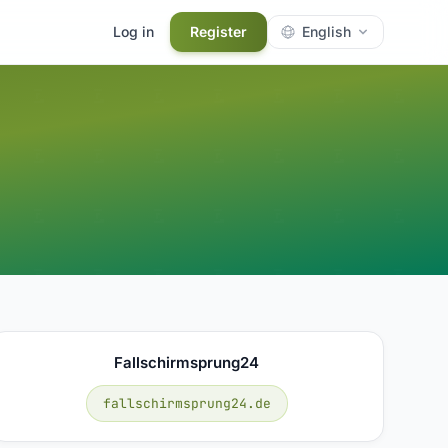
Log in
Register
English
Fallschirmsprung24
fallschirmsprung24.de