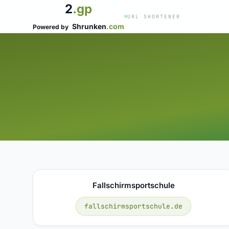
2
.gp
URL SHORTENER
Shrunken
.com
Powered by
Fallschirmsportschule
fallschirmsportschule.de