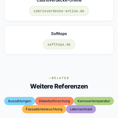
Cabrioverdecke-Online
cabrioverdecke-online.de
Softtops
softtops.de
RELATED
Weitere Referenzen
Auszahlungen
Diabetesforschung
Karosseriereparatur
Fassadenbeleuchtung
Laternenmast