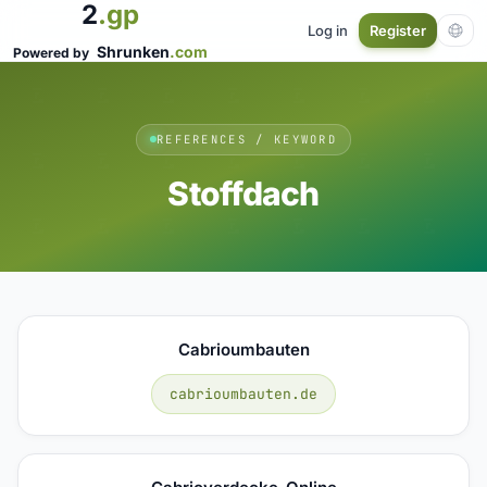
2
.gp
Log in
Register
Shrunken
.com
Powered by
REFERENCES / KEYWORD
Stoffdach
Cabrioumbauten
cabrioumbauten.de