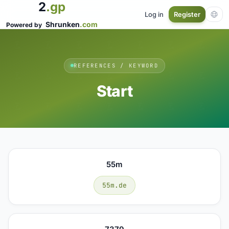
2
.gp
Log in
Register
Shrunken
.com
Powered by
REFERENCES / KEYWORD
Start
55m
55m.de