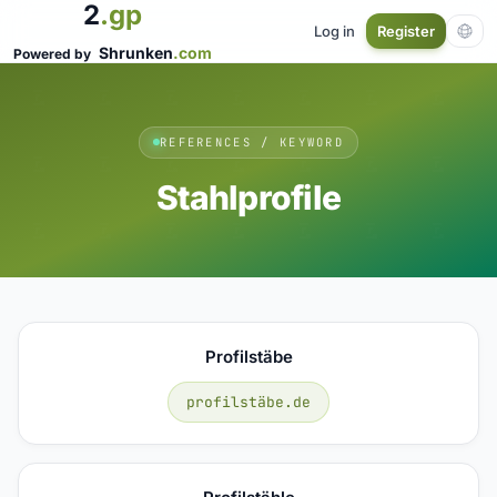
2
.gp
Log in
Register
Shrunken
.com
Powered by
REFERENCES / KEYWORD
Stahlprofile
Profilstäbe
profilstäbe.de