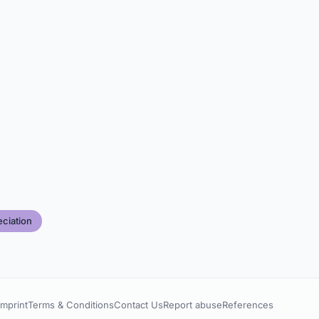
ciation
Imprint
Terms & Conditions
Contact Us
Report abuse
References