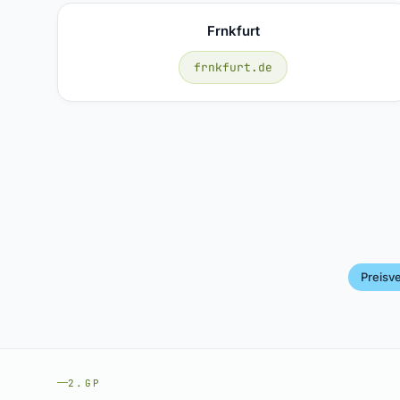
Frnkfurt
frnkfurt.de
Preisve
2.GP