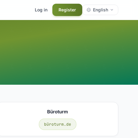
Log in
Register
English
Büroturm
büroturm.de