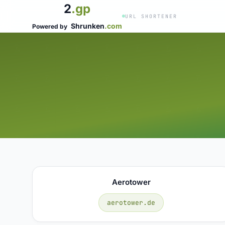
2
.gp
URL SHORTENER
Shrunken
.com
Powered by
Aerotower
aerotower.de