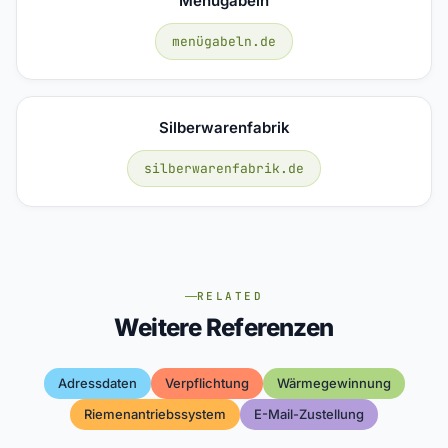
Menügabeln
menügabeln.de
Silberwarenfabrik
silberwarenfabrik.de
RELATED
Weitere Referenzen
Adressdaten
Verpflichtung
Wärmegewinnung
Riemenantriebssystem
E-Mail-Zustellung