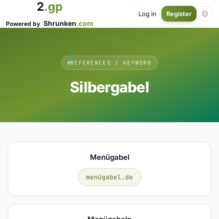
2
.gp
Log in
Register
Shrunken
.com
Powered by
REFERENCES / KEYWORD
Silbergabel
Menügabel
menügabel.de