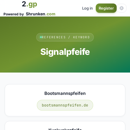
2
.gp
Log in
Register
Shrunken
.com
Powered by
REFERENCES / KEYWORD
Signalpfeife
Bootsmannspfeifen
bootsmannspfeifen.de