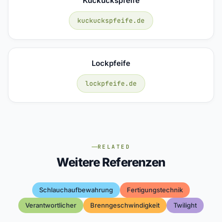
Kuckuckspfeife
kuckuckspfeife.de
Lockpfeife
lockpfeife.de
RELATED
Weitere Referenzen
Schlauchaufbewahrung
Fertigungstechnik
Verantwortlicher
Brenngeschwindigkeit
Twilight