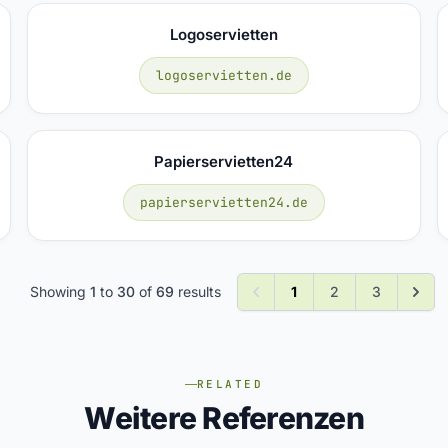
Logoservietten
logoservietten.de
Papierservietten24
papierservietten24.de
Showing
1
to
30
of
69
results
1
2
3
RELATED
Weitere Referenzen