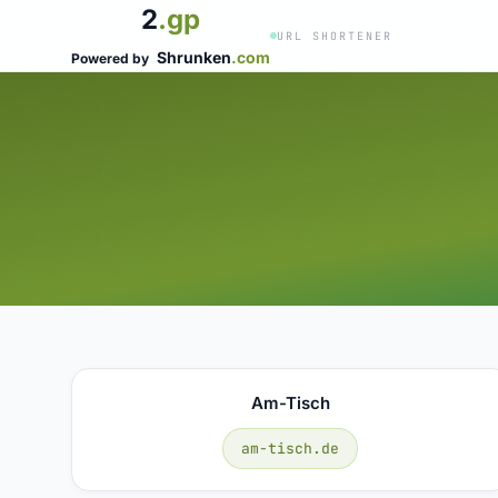
2
.gp
URL SHORTENER
Shrunken
.com
Powered by
Am-Tisch
am-tisch.de