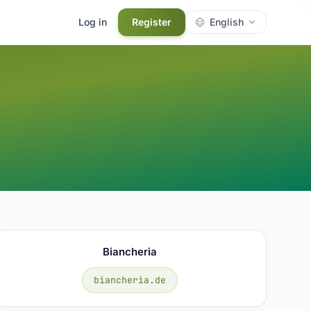
Log in
Register
English
Biancheria
biancheria.de