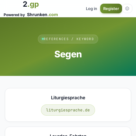
2
.gp
Log in
Register
Shrunken
.com
Powered by
REFERENCES / KEYWORD
Segen
Liturgiesprache
liturgiesprache.de