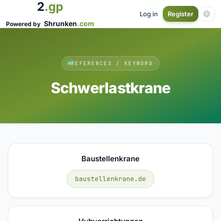
2
.gp
Log in
Register
Shrunken
.com
Powered by
REFERENCES / KEYWORD
Schwerlastkrane
Baustellenkrane
baustellenkrane.de