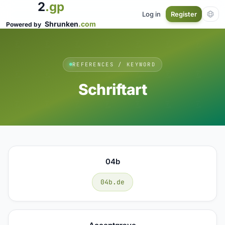
2
.gp
Log in
Register
Shrunken
.com
Powered by
REFERENCES / KEYWORD
Schriftart
04b
04b.de