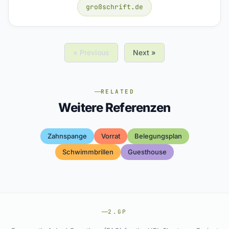
großschrift.de
« Previous
Next »
RELATED
Weitere Referenzen
Zahnspange
Vorrat
Belegungsplan
Schwimmbrillen
Guesthouse
2.GP