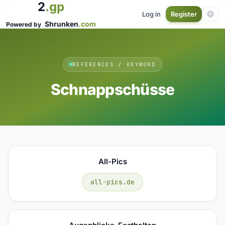
2
.gp
Log in
Register
Shrunken
.com
Powered by
REFERENCES / KEYWORD
Schnappschüsse
All-Pics
all-pics.de