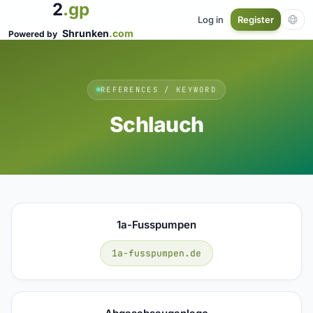
2
.gp
Log in
Register
Shrunken
.com
Powered by
REFERENCES / KEYWORD
Schlauch
1a-Fusspumpen
1a-fusspumpen.de