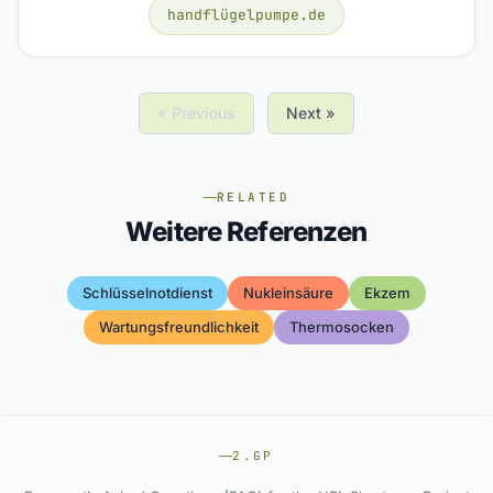
handflügelpumpe.de
« Previous
Next »
RELATED
Weitere Referenzen
Schlüsselnotdienst
Nukleinsäure
Ekzem
Wartungsfreundlichkeit
Thermosocken
2.GP