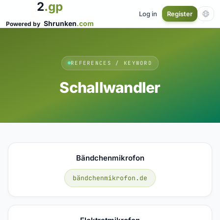
2
.gp
Log in
Register
Shrunken
.com
Powered by
REFERENCES / KEYWORD
Schallwandler
Bändchenmikrofon
bändchenmikrofon.de