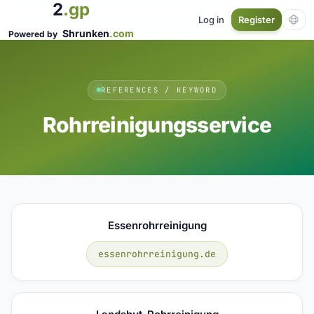
2
.gp
Log in
Register
Shrunken
.com
Powered by
REFERENCES / KEYWORD
Rohrreinigungsservice
Essenrohrreinigung
essenrohrreinigung.de