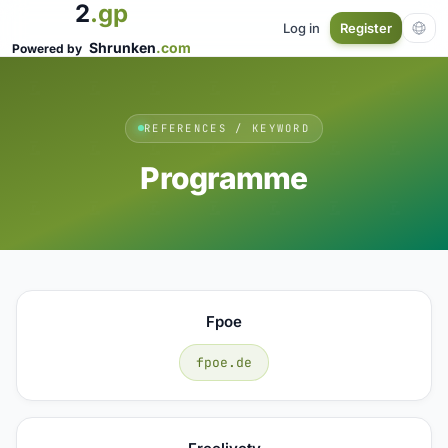
2
.gp
Log in
Register
Shrunken
.com
Powered by
REFERENCES / KEYWORD
Programme
Fpoe
fpoe.de