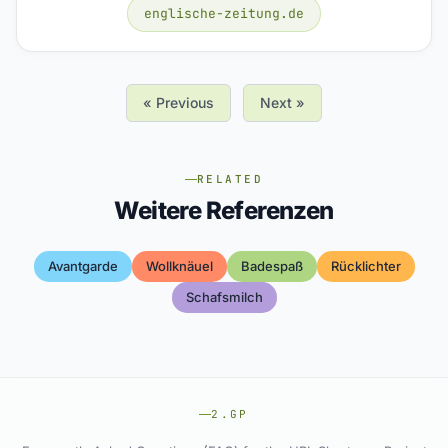
englische-zeitung.de
« Previous
Next »
RELATED
Weitere Referenzen
Avantgarde
Wollknäuel
Badespaß
Rücklichter
Schafsmilch
2.GP