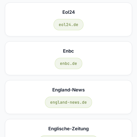
Eol24
eol24.de
Enbc
enbc.de
England-News
england-news.de
Englische-Zeitung