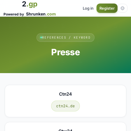
2
.gp
Log in
Register
Shrunken
.com
Powered by
REFERENCES / KEYWORD
Presse
Ctn24
ctn24.de