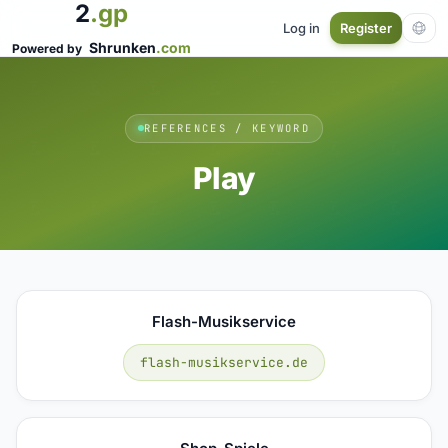
2
.gp
Log in
Register
Shrunken
.com
Powered by
REFERENCES / KEYWORD
Play
Flash-Musikservice
flash-musikservice.de